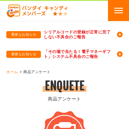
シリアルコードの登録が正常に完了
重要なお知らせ
しない不具合のご報告
バンダイキャンディメンバーズ
「バンダイ×アディダスサッカー日本代表 オリジナルグッズ プレゼントキャンペーン 2026」のキャンペーンページ
「その場で当たる！電子マネーギフ
重要なお知らせ
ト」システム不具合のご報告
バンダイキャンディメンバーズ（https://member-candy.bandai.co.jp/）
ホーム
商品アンケート
ENQUETE
商品アンケート