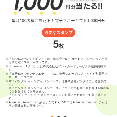
毎月100名様に当たる！電子マネーギフト1,000円分
必要なスタンプ
5
枚
※「EJOICAセレクトギフト」は、株式会社NTTカードソリューションが発
行する電子マネーギフトです。
※「nanaco（ナナコ）」は株式会社セブン・カードサービスの登録商標で
す。
※「楽天Edy（ラクテンエディ）」は、楽天グループのプリペイド型電子マ
ネーサービスです。
※本『バンダイ キャンディ メンバーズ』は株式会社バンダイによる提供で
す。
本『バンダイ キャンディ メンバーズ』についてのお問い合わせはAmazon
ではお受けしておりません。
『バンダイ キャンディ メンバーズ』内の
お問い合わせ
までお願い致しま
す。
※Amazon、Amazon.co.jp およびそれらのロゴはAmazon.com, Inc. または
その関連会社の商標です。