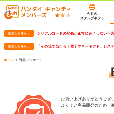
今月の
スタンプギフト
シリアルコードの登録が正常に完了しない不
重要なお知らせ
バンダイキャンディメンバーズ
「バンダイ×アディダスサッカー日本代表 オリジナルグッズ プ
「その場で当たる！電子マネーギフト」シス
重要なお知らせ
バンダイキャンディメンバーズ（https://member-candy.bandai
ホーム
商品アンケート
お買い上げありがとうござ
よりよい商品開発のため、