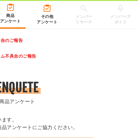
商品
その他
メンバー
メンバーズ
アンケート
アンケート
リサーチ
ボイス
具合のご報告
レゼントキャンペーン 2026」のキャンペーンページ
テム不具合のご報告
.co.jp/）
ENQUETE
商品アンケート
います。
商品アンケートにご協力ください。