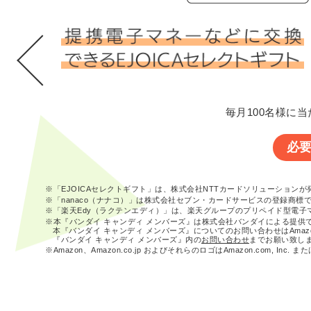
毎月100名様に当
必
※「EJOICAセレクトギフト」は、株式会社NTTカードソリューション
※「nanaco（ナナコ）」は株式会社セブン・カードサービスの登録商標
※「楽天Edy（ラクテンエディ）」は、楽天グループのプリペイド型電子
※本『バンダイ キャンディ メンバーズ』は株式会社バンダイによる提供
本『バンダイ キャンディ メンバーズ』についてのお問い合わせはAma
『バンダイ キャンディ メンバーズ』内の
お問い合わせ
までお願い致し
※Amazon、Amazon.co.jp およびそれらのロゴはAmazon.com, In