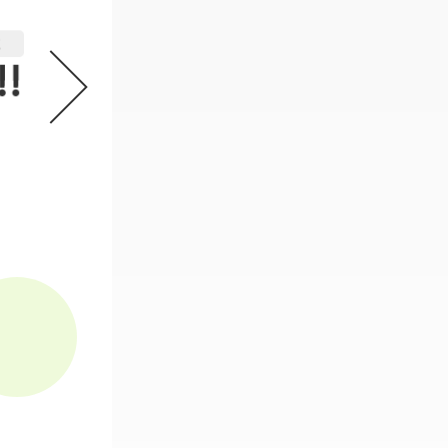
機動戦士ガンダム GフレームFA 
2
必要なスタンプ