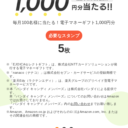
毎月100名様に当たる！電子マネーギフト1,000円分
必要なスタンプ
5
枚
※「EJOICAセレクトギフト」は、株式会社NTTカードソリューションが発
行する電子マネーギフトです。
※「nanaco（ナナコ）」は株式会社セブン・カードサービスの登録商標で
す。
※「楽天Edy（ラクテンエディ）」は、楽天グループのプリペイド型電子マ
ネーサービスです。
※本『バンダイ キャンディ メンバーズ』は株式会社バンダイによる提供で
す。
本『バンダイ キャンディ メンバーズ』についてのお問い合わせはAmazon
ではお受けしておりません。
『バンダイ キャンディ メンバーズ』内の
お問い合わせ
までお願い致しま
す。
※Amazon、Amazon.co.jp およびそれらのロゴはAmazon.com, Inc. または
その関連会社の商標です。