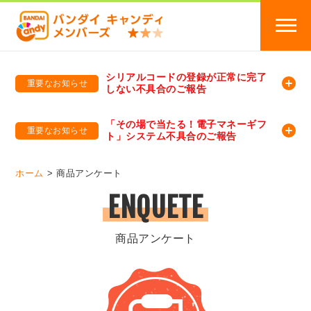
シリアルコードの登録が正常に完了
重要なお知らせ
しない不具合のご報告
バンダイキャンディメンバーズ
「バンダイ×アディダスサッカー日本代表 オリジナルグッズ プレゼントキャンペーン 2026」のキャンペーンページ
「その場で当たる！電子マネーギフ
重要なお知らせ
ト」システム不具合のご報告
バンダイキャンディメンバーズ（https://member-candy.bandai.co.jp/）
ホーム
商品アンケート
ENQUETE
商品アンケート