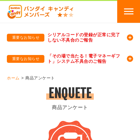
シリアルコードの登録が正常に完了
重要なお知らせ
しない不具合のご報告
バンダイキャンディメンバーズ
「バンダイ×アディダスサッカー日本代表 オリジナルグッズ プレゼントキャンペーン 2026」のキャンペーンページ
「その場で当たる！電子マネーギフ
重要なお知らせ
ト」システム不具合のご報告
バンダイキャンディメンバーズ（https://member-candy.bandai.co.jp/）
ホーム
商品アンケート
ENQUETE
商品アンケート