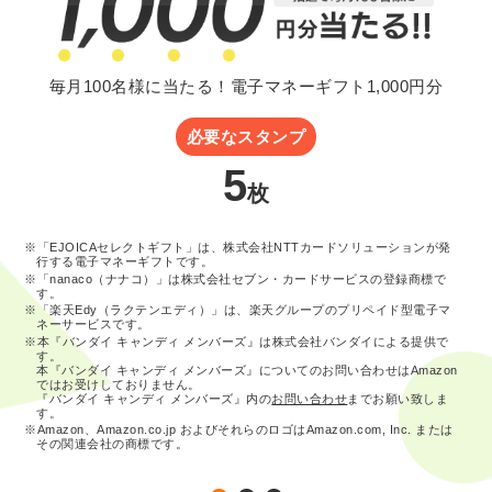
毎月100名様に当たる！電子マネーギフト1,000円分
必要なスタンプ
5
枚
※「EJOICAセレクトギフト」は、株式会社NTTカードソリューションが発
行する電子マネーギフトです。
※「nanaco（ナナコ）」は株式会社セブン・カードサービスの登録商標で
す。
※「楽天Edy（ラクテンエディ）」は、楽天グループのプリペイド型電子マ
ネーサービスです。
※本『バンダイ キャンディ メンバーズ』は株式会社バンダイによる提供で
す。
本『バンダイ キャンディ メンバーズ』についてのお問い合わせはAmazon
ではお受けしておりません。
『バンダイ キャンディ メンバーズ』内の
お問い合わせ
までお願い致しま
す。
※Amazon、Amazon.co.jp およびそれらのロゴはAmazon.com, Inc. または
その関連会社の商標です。