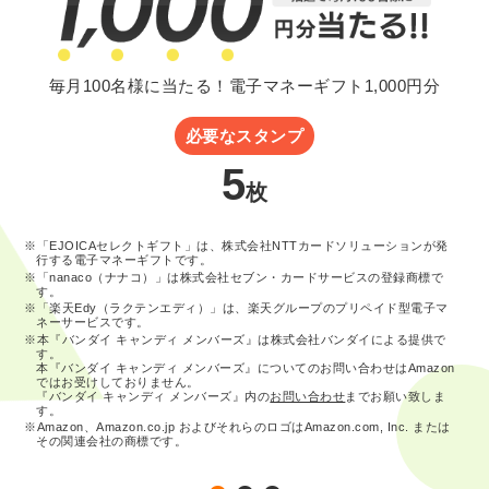
毎月100名様に当たる！電子マネーギフト1,000円分
必要なスタンプ
5
枚
※「EJOICAセレクトギフト」は、株式会社NTTカードソリューションが発
行する電子マネーギフトです。
※「nanaco（ナナコ）」は株式会社セブン・カードサービスの登録商標で
す。
※「楽天Edy（ラクテンエディ）」は、楽天グループのプリペイド型電子マ
ネーサービスです。
※本『バンダイ キャンディ メンバーズ』は株式会社バンダイによる提供で
す。
本『バンダイ キャンディ メンバーズ』についてのお問い合わせはAmazon
ではお受けしておりません。
『バンダイ キャンディ メンバーズ』内の
お問い合わせ
までお願い致しま
す。
※Amazon、Amazon.co.jp およびそれらのロゴはAmazon.com, Inc. または
その関連会社の商標です。