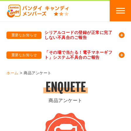
シリアルコードの登録が正常に完了
重要なお知らせ
しない不具合のご報告
バンダイキャンディメンバーズ
「バンダイ×アディダスサッカー日本代表 オリジナルグッズ プレゼントキャンペーン 2026」のキャンペーンページ
「その場で当たる！電子マネーギフ
重要なお知らせ
ト」システム不具合のご報告
バンダイキャンディメンバーズ（https://member-candy.bandai.co.jp/）
ホーム
商品アンケート
ENQUETE
商品アンケート