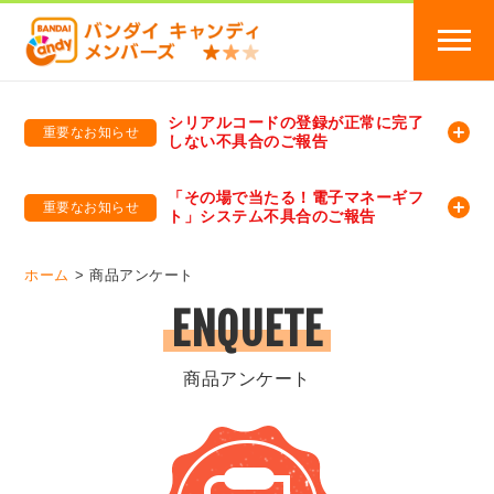
シリアルコードの登録が正常に完了
重要なお知らせ
しない不具合のご報告
バンダイキャンディメンバーズ
「バンダイ×アディダスサッカー日本代表 オリジナルグッズ プレゼントキャンペーン 2026」のキャンペーンページ
「その場で当たる！電子マネーギフ
重要なお知らせ
ト」システム不具合のご報告
バンダイキャンディメンバーズ（https://member-candy.bandai.co.jp/）
ホーム
商品アンケート
ENQUETE
商品アンケート