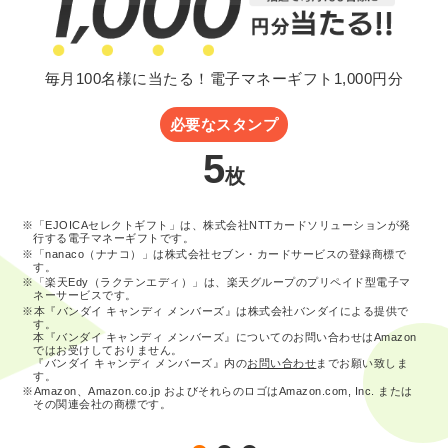
毎月100名様に当たる！電子マネーギフト1,000円分
必要なスタンプ
5
枚
※「EJOICAセレクトギフト」は、株式会社NTTカードソリューションが発
行する電子マネーギフトです。
※「nanaco（ナナコ）」は株式会社セブン・カードサービスの登録商標で
す。
※「楽天Edy（ラクテンエディ）」は、楽天グループのプリペイド型電子マ
ネーサービスです。
※本『バンダイ キャンディ メンバーズ』は株式会社バンダイによる提供で
す。
本『バンダイ キャンディ メンバーズ』についてのお問い合わせはAmazon
ではお受けしておりません。
『バンダイ キャンディ メンバーズ』内の
お問い合わせ
までお願い致しま
す。
※Amazon、Amazon.co.jp およびそれらのロゴはAmazon.com, Inc. または
その関連会社の商標です。