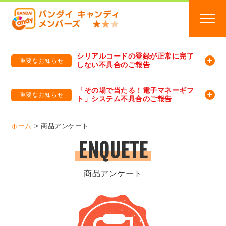
シリアルコードの登録が正常に完了
重要なお知らせ
しない不具合のご報告
バンダイキャンディメンバーズ
「バンダイ×アディダスサッカー日本代表 オリジナルグッズ プレゼントキャンペーン 2026」のキャンペーンページ
「その場で当たる！電子マネーギフ
重要なお知らせ
ト」システム不具合のご報告
バンダイキャンディメンバーズ（https://member-candy.bandai.co.jp/）
ホーム
商品アンケート
ENQUETE
商品アンケート