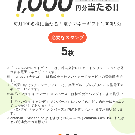
毎月100名様に当たる！電子マネーギフト1,000円分
必要なスタンプ
5
枚
※「EJOICAセレクトギフト」は、株式会社NTTカードソリューションが発
行する電子マネーギフトです。
※「nanaco（ナナコ）」は株式会社セブン・カードサービスの登録商標で
す。
※「楽天Edy（ラクテンエディ）」は、楽天グループのプリペイド型電子マ
ネーサービスです。
※本『バンダイ キャンディ メンバーズ』は株式会社バンダイによる提供で
す。
本『バンダイ キャンディ メンバーズ』についてのお問い合わせはAmazon
ではお受けしておりません。
『バンダイ キャンディ メンバーズ』内の
お問い合わせ
までお願い致しま
す。
※Amazon、Amazon.co.jp およびそれらのロゴはAmazon.com, Inc. または
その関連会社の商標です。