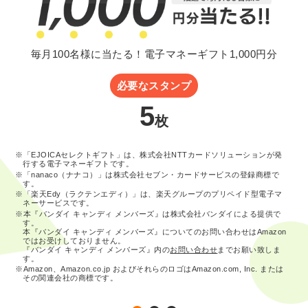
毎月100名様に当たる！電子マネーギフト1,000円分
必要なスタンプ
5
枚
※「EJOICAセレクトギフト」は、株式会社NTTカードソリューションが発
行する電子マネーギフトです。
※「nanaco（ナナコ）」は株式会社セブン・カードサービスの登録商標で
す。
※「楽天Edy（ラクテンエディ）」は、楽天グループのプリペイド型電子マ
ネーサービスです。
※本『バンダイ キャンディ メンバーズ』は株式会社バンダイによる提供で
す。
本『バンダイ キャンディ メンバーズ』についてのお問い合わせはAmazon
ではお受けしておりません。
『バンダイ キャンディ メンバーズ』内の
お問い合わせ
までお願い致しま
す。
※Amazon、Amazon.co.jp およびそれらのロゴはAmazon.com, Inc. または
その関連会社の商標です。