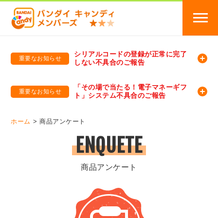
シリアルコードの登録が正常に完了
重要なお知らせ
しない不具合のご報告
バンダイキャンディメンバーズ
「バンダイ×アディダスサッカー日本代表 オリジナルグッズ プレゼントキャンペーン 2026」のキャンペーンページ
「その場で当たる！電子マネーギフ
重要なお知らせ
ト」システム不具合のご報告
バンダイキャンディメンバーズ（https://member-candy.bandai.co.jp/）
ホーム
商品アンケート
ENQUETE
商品アンケート