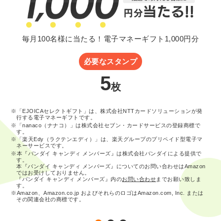
毎月100名様に当たる！電子マネーギフト1,000円分
必要なスタンプ
5
枚
※「EJOICAセレクトギフト」は、株式会社NTTカードソリューションが発
行する電子マネーギフトです。
※「nanaco（ナナコ）」は株式会社セブン・カードサービスの登録商標で
す。
※「楽天Edy（ラクテンエディ）」は、楽天グループのプリペイド型電子マ
ネーサービスです。
※本『バンダイ キャンディ メンバーズ』は株式会社バンダイによる提供で
す。
本『バンダイ キャンディ メンバーズ』についてのお問い合わせはAmazon
ではお受けしておりません。
『バンダイ キャンディ メンバーズ』内の
お問い合わせ
までお願い致しま
す。
※Amazon、Amazon.co.jp およびそれらのロゴはAmazon.com, Inc. または
その関連会社の商標です。