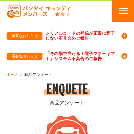
シリアルコードの登録が正常に完了
重要なお知らせ
しない不具合のご報告
バンダイキャンディメンバーズ
「バンダイ×アディダスサッカー日本代表 オリジナルグッズ プレゼントキャンペーン 2026」のキャンペーンページ
「その場で当たる！電子マネーギフ
重要なお知らせ
ト」システム不具合のご報告
バンダイキャンディメンバーズ（https://member-candy.bandai.co.jp/）
ホーム
商品アンケート
ENQUETE
商品アンケート