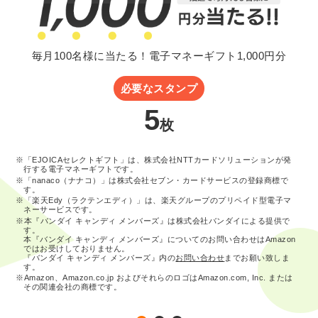
毎月100名様に当たる！電子マネーギフト1,000円分
必要なスタンプ
5
枚
※「EJOICAセレクトギフト」は、株式会社NTTカードソリューションが発
行する電子マネーギフトです。
※「nanaco（ナナコ）」は株式会社セブン・カードサービスの登録商標で
す。
※「楽天Edy（ラクテンエディ）」は、楽天グループのプリペイド型電子マ
ネーサービスです。
※本『バンダイ キャンディ メンバーズ』は株式会社バンダイによる提供で
す。
本『バンダイ キャンディ メンバーズ』についてのお問い合わせはAmazon
ではお受けしておりません。
『バンダイ キャンディ メンバーズ』内の
お問い合わせ
までお願い致しま
す。
※Amazon、Amazon.co.jp およびそれらのロゴはAmazon.com, Inc. または
その関連会社の商標です。