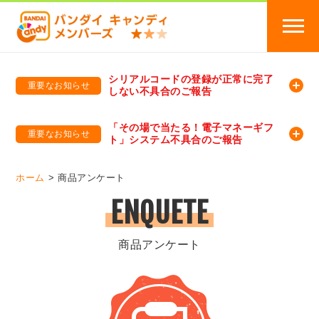
シリアルコードの登録が正常に完了
重要なお知らせ
しない不具合のご報告
バンダイキャンディメンバーズ
「バンダイ×アディダスサッカー日本代表 オリジナルグッズ プレゼントキャンペーン 2026」のキャンペーンページ
「その場で当たる！電子マネーギフ
重要なお知らせ
ト」システム不具合のご報告
バンダイキャンディメンバーズ（https://member-candy.bandai.co.jp/）
ホーム
商品アンケート
ENQUETE
商品アンケート