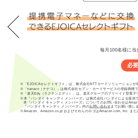
毎月100名様に当
必
※「EJOICAセレクトギフト」は、株式会社NTTカードソリューション
※「nanaco（ナナコ）」は株式会社セブン・カードサービスの登録商標
※「楽天Edy（ラクテンエディ）」は、楽天グループのプリペイド型電子
※本『バンダイ キャンディ メンバーズ』は株式会社バンダイによる提供
本『バンダイ キャンディ メンバーズ』についてのお問い合わせはAma
『バンダイ キャンディ メンバーズ』内の
お問い合わせ
までお願い致し
※Amazon、Amazon.co.jp およびそれらのロゴはAmazon.com, In