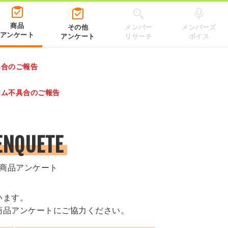
商品
その他
メンバー
メンバーズ
アンケート
アンケート
リサーチ
ボイス
具合のご報告
レゼントキャンペーン 2026」のキャンペーンページ
テム不具合のご報告
.co.jp/）
ENQUETE
商品アンケート
います。
商品アンケートにご協力ください。