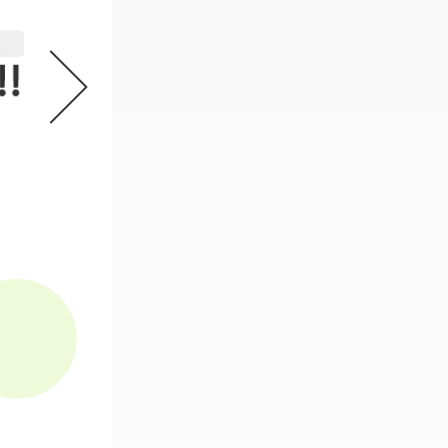
機動戦士ガンダム GフレームFA 
2
必要なスタンプ