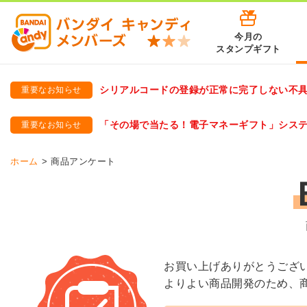
今月の
スタンプギフト
シリアルコードの登録が正常に完了しない不
重要なお知らせ
バンダイキャンディメンバーズ
「バンダイ×アディダスサッカー日本代表 オリジナルグッズ プ
「その場で当たる！電子マネーギフト」シス
重要なお知らせ
バンダイキャンディメンバーズ（https://member-candy.bandai
ホーム
商品アンケート
お買い上げありがとうござ
よりよい商品開発のため、