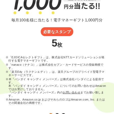
毎月100名様に当たる！電子マネーギフト1,000円分
必要なスタンプ
5
枚
※「EJOICAセレクトギフト」は、株式会社NTTカードソリューションが発
行する電子マネーギフトです。
※「nanaco（ナナコ）」は株式会社セブン・カードサービスの登録商標で
す。
※「楽天Edy（ラクテンエディ）」は、楽天グループのプリペイド型電子マ
ネーサービスです。
※本『バンダイ キャンディ メンバーズ』は株式会社バンダイによる提供で
す。
本『バンダイ キャンディ メンバーズ』についてのお問い合わせはAmazon
ではお受けしておりません。
『バンダイ キャンディ メンバーズ』内の
お問い合わせ
までお願い致しま
す。
※Amazon、Amazon.co.jp およびそれらのロゴはAmazon.com, Inc. または
その関連会社の商標です。