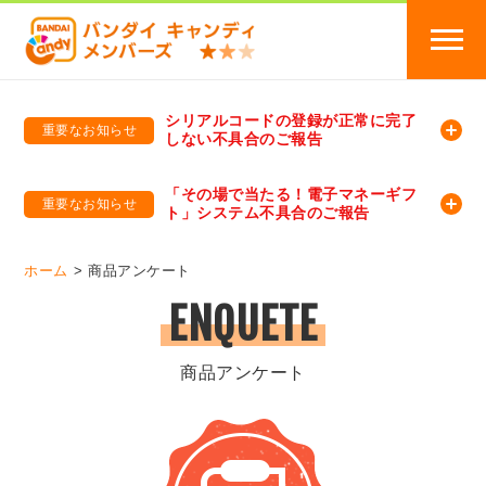
シリアルコードの登録が正常に完了
重要なお知らせ
しない不具合のご報告
バンダイキャンディメンバーズ
「バンダイ×アディダスサッカー日本代表 オリジナルグッズ プレゼントキャンペーン 2026」のキャンペーンページ
「その場で当たる！電子マネーギフ
重要なお知らせ
ト」システム不具合のご報告
バンダイキャンディメンバーズ（https://member-candy.bandai.co.jp/）
ホーム
商品アンケート
ENQUETE
商品アンケート