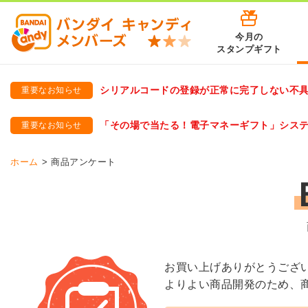
今月の
スタンプギフト
シリアルコードの登録が正常に完了しない不
重要なお知らせ
バンダイキャンディメンバーズ
「バンダイ×アディダスサッカー日本代表 オリジナルグッズ プ
「その場で当たる！電子マネーギフト」シス
重要なお知らせ
バンダイキャンディメンバーズ（https://member-candy.bandai
ホーム
商品アンケート
お買い上げありがとうござ
よりよい商品開発のため、