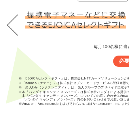
毎月100名様に当
必
※「EJOICAセレクトギフト」は、株式会社NTTカードソリューション
※「nanaco（ナナコ）」は株式会社セブン・カードサービスの登録商標
※「楽天Edy（ラクテンエディ）」は、楽天グループのプリペイド型電子
※本『バンダイ キャンディ メンバーズ』は株式会社バンダイによる提供
本『バンダイ キャンディ メンバーズ』についてのお問い合わせはAma
『バンダイ キャンディ メンバーズ』内の
お問い合わせ
までお願い致し
※Amazon、Amazon.co.jp およびそれらのロゴはAmazon.com, In