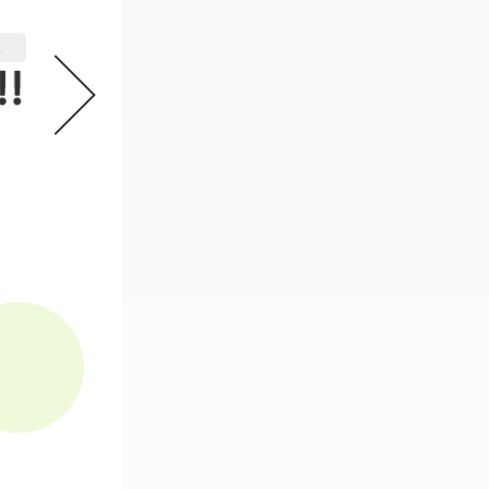
機動戦士ガンダム GフレームFA 
2
必要なスタンプ