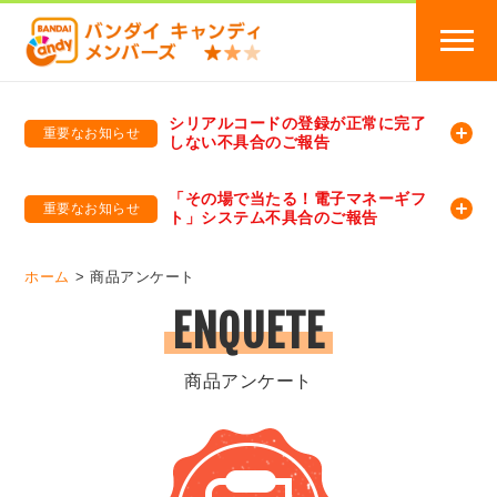
シリアルコードの登録が正常に完了
重要なお知らせ
しない不具合のご報告
バンダイキャンディメンバーズ
「バンダイ×アディダスサッカー日本代表 オリジナルグッズ プレゼントキャンペーン 2026」のキャンペーンページ
「その場で当たる！電子マネーギフ
重要なお知らせ
ト」システム不具合のご報告
バンダイキャンディメンバーズ（https://member-candy.bandai.co.jp/）
ホーム
商品アンケート
ENQUETE
商品アンケート