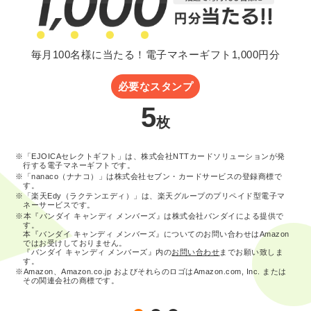
毎月100名様に当たる！電子マネーギフト1,000円分
必要なスタンプ
5
枚
※「EJOICAセレクトギフト」は、株式会社NTTカードソリューションが発
行する電子マネーギフトです。
※「nanaco（ナナコ）」は株式会社セブン・カードサービスの登録商標で
す。
※「楽天Edy（ラクテンエディ）」は、楽天グループのプリペイド型電子マ
ネーサービスです。
※本『バンダイ キャンディ メンバーズ』は株式会社バンダイによる提供で
す。
本『バンダイ キャンディ メンバーズ』についてのお問い合わせはAmazon
ではお受けしておりません。
『バンダイ キャンディ メンバーズ』内の
お問い合わせ
までお願い致しま
す。
※Amazon、Amazon.co.jp およびそれらのロゴはAmazon.com, Inc. または
その関連会社の商標です。