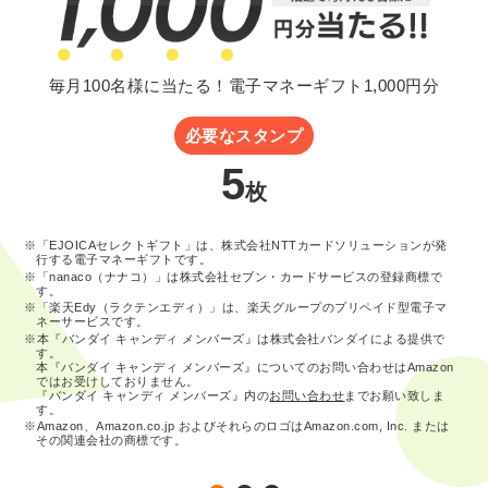
毎月100名様に当たる！電子マネーギフト1,000円分
必要なスタンプ
5
枚
※「EJOICAセレクトギフト」は、株式会社NTTカードソリューションが発
行する電子マネーギフトです。
※「nanaco（ナナコ）」は株式会社セブン・カードサービスの登録商標で
す。
※「楽天Edy（ラクテンエディ）」は、楽天グループのプリペイド型電子マ
ネーサービスです。
※本『バンダイ キャンディ メンバーズ』は株式会社バンダイによる提供で
す。
本『バンダイ キャンディ メンバーズ』についてのお問い合わせはAmazon
ではお受けしておりません。
『バンダイ キャンディ メンバーズ』内の
お問い合わせ
までお願い致しま
す。
※Amazon、Amazon.co.jp およびそれらのロゴはAmazon.com, Inc. または
その関連会社の商標です。