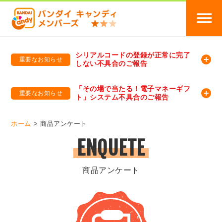
シリアルコードの登録が正常に完了
重要なお知らせ
しない不具合のご報告
バンダイキャンディメンバーズ
「バンダイ×アディダスサッカー日本代表 オリジナルグッズ プレゼントキャンペーン 2026」のキャンペーンページ
「その場で当たる！電子マネーギフ
重要なお知らせ
ト」システム不具合のご報告
バンダイキャンディメンバーズ（https://member-candy.bandai.co.jp/）
ホーム
商品アンケート
ENQUETE
商品アンケート