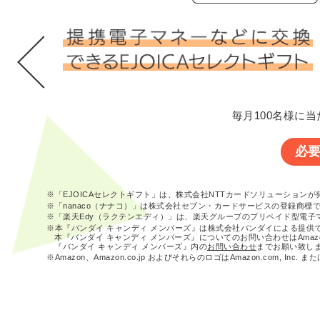
毎月100名様に当
必
※「EJOICAセレクトギフト」は、株式会社NTTカードソリューション
※「nanaco（ナナコ）」は株式会社セブン・カードサービスの登録商標
※「楽天Edy（ラクテンエディ）」は、楽天グループのプリペイド型電子
※本『バンダイ キャンディ メンバーズ』は株式会社バンダイによる提供
本『バンダイ キャンディ メンバーズ』についてのお問い合わせはAma
『バンダイ キャンディ メンバーズ』内の
お問い合わせ
までお願い致し
※Amazon、Amazon.co.jp およびそれらのロゴはAmazon.com, In