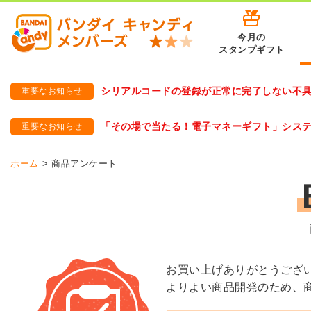
今月の
スタンプギフト
シリアルコードの登録が正常に完了しない不
重要なお知らせ
バンダイキャンディメンバーズ
「バンダイ×アディダスサッカー日本代表 オリジナルグッズ プ
「その場で当たる！電子マネーギフト」シス
重要なお知らせ
バンダイキャンディメンバーズ（https://member-candy.bandai
ホーム
商品アンケート
お買い上げありがとうござ
よりよい商品開発のため、