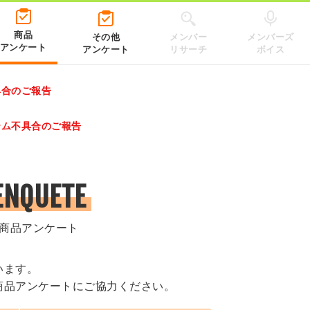
商品
その他
メンバー
メンバーズ
アンケート
アンケート
リサーチ
ボイス
具合のご報告
レゼントキャンペーン 2026」のキャンペーンページ
テム不具合のご報告
.co.jp/）
ENQUETE
商品アンケート
います。
商品アンケートにご協力ください。