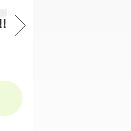
機動戦士ガンダム GフレームFA 
2
必要なスタンプ