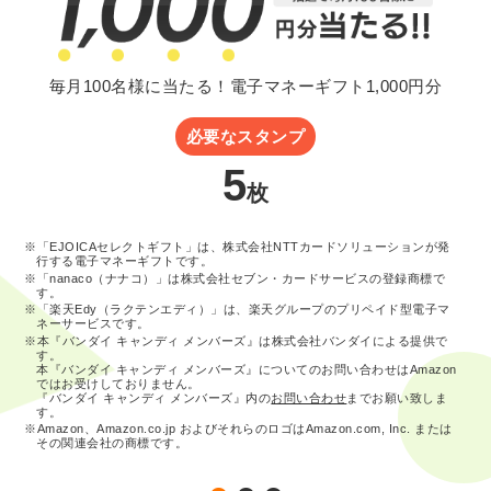
毎月100名様に当たる！電子マネーギフト1,000円分
必要なスタンプ
5
枚
※「EJOICAセレクトギフト」は、株式会社NTTカードソリューションが発
行する電子マネーギフトです。
※「nanaco（ナナコ）」は株式会社セブン・カードサービスの登録商標で
す。
※「楽天Edy（ラクテンエディ）」は、楽天グループのプリペイド型電子マ
ネーサービスです。
※本『バンダイ キャンディ メンバーズ』は株式会社バンダイによる提供で
す。
本『バンダイ キャンディ メンバーズ』についてのお問い合わせはAmazon
ではお受けしておりません。
『バンダイ キャンディ メンバーズ』内の
お問い合わせ
までお願い致しま
す。
※Amazon、Amazon.co.jp およびそれらのロゴはAmazon.com, Inc. または
その関連会社の商標です。