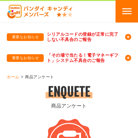
シリアルコードの登録が正常に完了
重要なお知らせ
しない不具合のご報告
バンダイキャンディメンバーズ
「バンダイ×アディダスサッカー日本代表 オリジナルグッズ プレゼントキャンペーン 2026」のキャンペーンページ
「その場で当たる！電子マネーギフ
重要なお知らせ
ト」システム不具合のご報告
バンダイキャンディメンバーズ（https://member-candy.bandai.co.jp/）
ホーム
商品アンケート
ENQUETE
商品アンケート