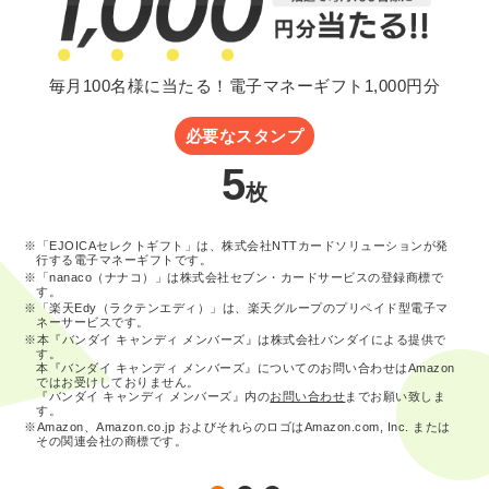
毎月100名様に当たる！電子マネーギフト1,000円分
必要なスタンプ
5
枚
※「EJOICAセレクトギフト」は、株式会社NTTカードソリューションが発
行する電子マネーギフトです。
※「nanaco（ナナコ）」は株式会社セブン・カードサービスの登録商標で
す。
※「楽天Edy（ラクテンエディ）」は、楽天グループのプリペイド型電子マ
ネーサービスです。
※本『バンダイ キャンディ メンバーズ』は株式会社バンダイによる提供で
す。
本『バンダイ キャンディ メンバーズ』についてのお問い合わせはAmazon
ではお受けしておりません。
『バンダイ キャンディ メンバーズ』内の
お問い合わせ
までお願い致しま
す。
※Amazon、Amazon.co.jp およびそれらのロゴはAmazon.com, Inc. または
その関連会社の商標です。