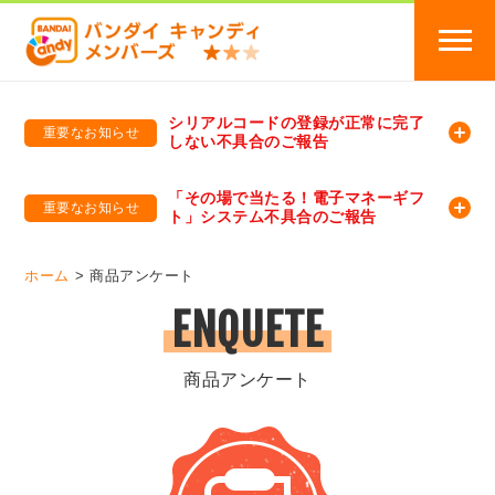
シリアルコードの登録が正常に完了
重要なお知らせ
しない不具合のご報告
バンダイキャンディメンバーズ
「バンダイ×アディダスサッカー日本代表 オリジナルグッズ プレゼントキャンペーン 2026」のキャンペーンページ
「その場で当たる！電子マネーギフ
重要なお知らせ
ト」システム不具合のご報告
バンダイキャンディメンバーズ（https://member-candy.bandai.co.jp/）
ホーム
商品アンケート
ENQUETE
商品アンケート