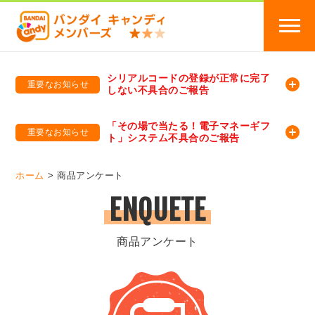
シリアルコードの登録が正常に完了
重要なお知らせ
しない不具合のご報告
バンダイキャンディメンバーズ
「バンダイ×アディダスサッカー日本代表 オリジナルグッズ プレゼントキャンペーン 2026」のキャンペーンページ
「その場で当たる！電子マネーギフ
重要なお知らせ
ト」システム不具合のご報告
バンダイキャンディメンバーズ（https://member-candy.bandai.co.jp/）
ホーム
商品アンケート
ENQUETE
商品アンケート