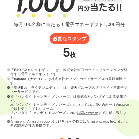
毎月100名様に当たる！電子マネーギフト1,000円分
必要なスタンプ
5
枚
※「EJOICAセレクトギフト」は、株式会社NTTカードソリューションが発
行する電子マネーギフトです。
※「nanaco（ナナコ）」は株式会社セブン・カードサービスの登録商標で
す。
※「楽天Edy（ラクテンエディ）」は、楽天グループのプリペイド型電子マ
ネーサービスです。
※本『バンダイ キャンディ メンバーズ』は株式会社バンダイによる提供で
す。
本『バンダイ キャンディ メンバーズ』についてのお問い合わせはAmazon
ではお受けしておりません。
『バンダイ キャンディ メンバーズ』内の
お問い合わせ
までお願い致しま
す。
※Amazon、Amazon.co.jp およびそれらのロゴはAmazon.com, Inc. または
その関連会社の商標です。