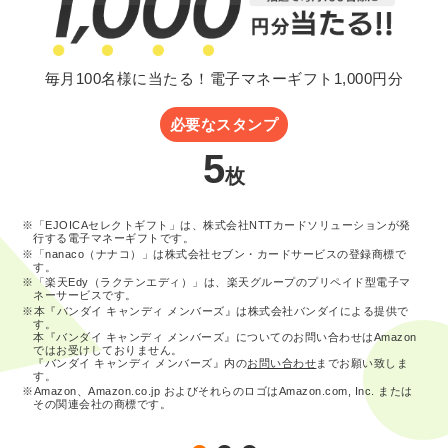
毎月100名様に当たる！電子マネーギフト1,000円分
必要なスタンプ
5
枚
※「EJOICAセレクトギフト」は、株式会社NTTカードソリューションが発
行する電子マネーギフトです。
※「nanaco（ナナコ）」は株式会社セブン・カードサービスの登録商標で
す。
※「楽天Edy（ラクテンエディ）」は、楽天グループのプリペイド型電子マ
ネーサービスです。
※本『バンダイ キャンディ メンバーズ』は株式会社バンダイによる提供で
す。
本『バンダイ キャンディ メンバーズ』についてのお問い合わせはAmazon
ではお受けしておりません。
『バンダイ キャンディ メンバーズ』内の
お問い合わせ
までお願い致しま
す。
※Amazon、Amazon.co.jp およびそれらのロゴはAmazon.com, Inc. または
その関連会社の商標です。