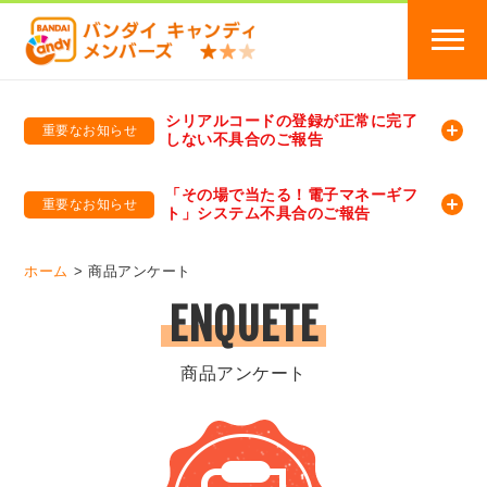
シリアルコードの登録が正常に完了
重要なお知らせ
しない不具合のご報告
バンダイキャンディメンバーズ
「バンダイ×アディダスサッカー日本代表 オリジナルグッズ プレゼントキャンペーン 2026」のキャンペーンページ
「その場で当たる！電子マネーギフ
重要なお知らせ
ト」システム不具合のご報告
バンダイキャンディメンバーズ（https://member-candy.bandai.co.jp/）
ホーム
商品アンケート
ENQUETE
商品アンケート