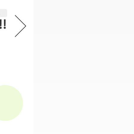
機動戦士ガンダム GフレームFA 
2
必要なスタンプ