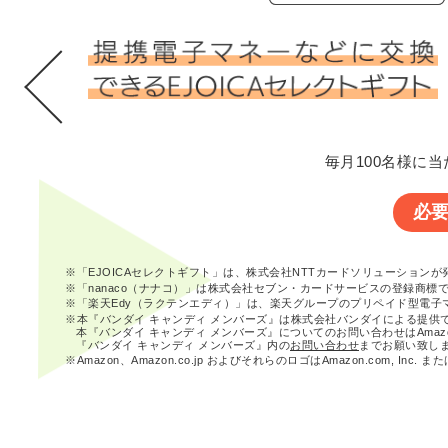
毎月100名様に当
必
※「EJOICAセレクトギフト」は、株式会社NTTカードソリューション
※「nanaco（ナナコ）」は株式会社セブン・カードサービスの登録商標
※「楽天Edy（ラクテンエディ）」は、楽天グループのプリペイド型電子
※本『バンダイ キャンディ メンバーズ』は株式会社バンダイによる提供
本『バンダイ キャンディ メンバーズ』についてのお問い合わせはAma
『バンダイ キャンディ メンバーズ』内の
お問い合わせ
までお願い致し
※Amazon、Amazon.co.jp およびそれらのロゴはAmazon.com, In