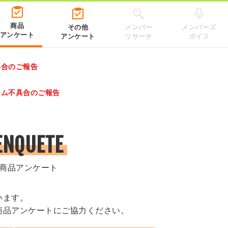
商品
その他
メンバー
メンバーズ
アンケート
アンケート
リサーチ
ボイス
具合のご報告
レゼントキャンペーン 2026」のキャンペーンページ
テム不具合のご報告
.co.jp/）
ENQUETE
商品アンケート
います。
商品アンケートにご協力ください。