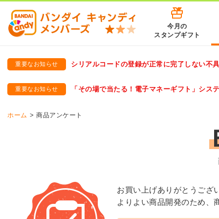
今月の
スタンプギフト
シリアルコードの登録が正常に完了しない不
重要なお知らせ
バンダイキャンディメンバーズ
「バンダイ×アディダスサッカー日本代表 オリジナルグッズ プ
「その場で当たる！電子マネーギフト」シス
重要なお知らせ
バンダイキャンディメンバーズ（https://member-candy.bandai
ホーム
商品アンケート
お買い上げありがとうござ
よりよい商品開発のため、