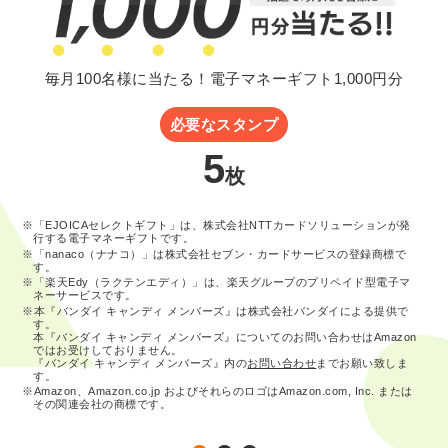
毎月100名様に当たる！電子マネーギフト1,000円分
必要なスタンプ
5
枚
※「EJOICAセレクトギフト」は、株式会社NTTカードソリューションが発
行する電子マネーギフトです。
※「nanaco（ナナコ）」は株式会社セブン・カードサービスの登録商標で
す。
※「楽天Edy（ラクテンエディ）」は、楽天グループのプリペイド型電子マ
ネーサービスです。
※本『バンダイ キャンディ メンバーズ』は株式会社バンダイによる提供で
す。
本『バンダイ キャンディ メンバーズ』についてのお問い合わせはAmazon
ではお受けしておりません。
『バンダイ キャンディ メンバーズ』内の
お問い合わせ
までお願い致しま
す。
※Amazon、Amazon.co.jp およびそれらのロゴはAmazon.com, Inc. または
その関連会社の商標です。