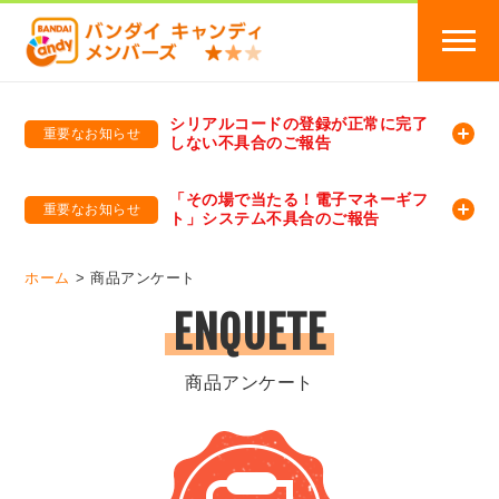
シリアルコードの登録が正常に完了
重要なお知らせ
しない不具合のご報告
バンダイキャンディメンバーズ
「バンダイ×アディダスサッカー日本代表 オリジナルグッズ プレゼントキャンペーン 2026」のキャンペーンページ
「その場で当たる！電子マネーギフ
重要なお知らせ
ト」システム不具合のご報告
バンダイキャンディメンバーズ（https://member-candy.bandai.co.jp/）
ホーム
商品アンケート
ENQUETE
商品アンケート