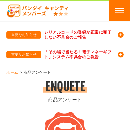
シリアルコードの登録が正常に完了
重要なお知らせ
しない不具合のご報告
バンダイキャンディメンバーズ
「バンダイ×アディダスサッカー日本代表 オリジナルグッズ プレゼントキャンペーン 2026」のキャンペーンページ
「その場で当たる！電子マネーギフ
重要なお知らせ
ト」システム不具合のご報告
バンダイキャンディメンバーズ（https://member-candy.bandai.co.jp/）
ホーム
商品アンケート
ENQUETE
商品アンケート