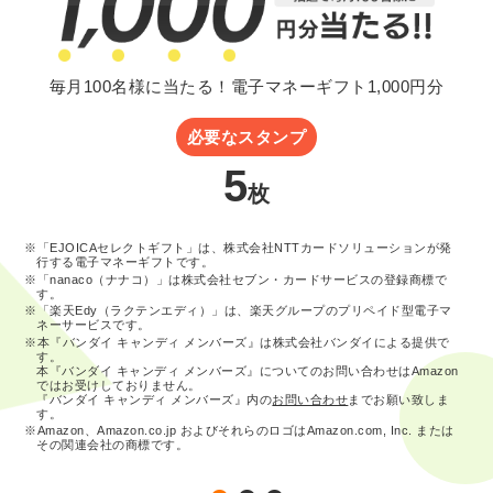
毎月100名様に当たる！電子マネーギフト1,000円分
必要なスタンプ
5
枚
※「EJOICAセレクトギフト」は、株式会社NTTカードソリューションが発
行する電子マネーギフトです。
※「nanaco（ナナコ）」は株式会社セブン・カードサービスの登録商標で
す。
※「楽天Edy（ラクテンエディ）」は、楽天グループのプリペイド型電子マ
ネーサービスです。
※本『バンダイ キャンディ メンバーズ』は株式会社バンダイによる提供で
す。
本『バンダイ キャンディ メンバーズ』についてのお問い合わせはAmazon
ではお受けしておりません。
『バンダイ キャンディ メンバーズ』内の
お問い合わせ
までお願い致しま
す。
※Amazon、Amazon.co.jp およびそれらのロゴはAmazon.com, Inc. または
その関連会社の商標です。