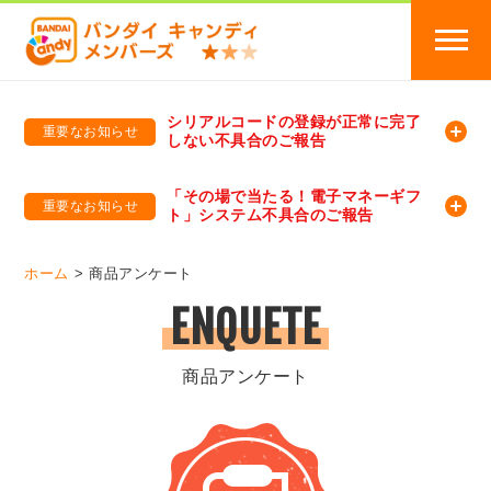
シリアルコードの登録が正常に完了
重要なお知らせ
しない不具合のご報告
バンダイキャンディメンバーズ
「バンダイ×アディダスサッカー日本代表 オリジナルグッズ プレゼントキャンペーン 2026」のキャンペーンページ
「その場で当たる！電子マネーギフ
重要なお知らせ
ト」システム不具合のご報告
バンダイキャンディメンバーズ（https://member-candy.bandai.co.jp/）
ホーム
商品アンケート
ENQUETE
商品アンケート