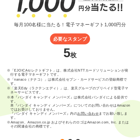
毎月100名様に当たる！電子マネーギフト1,000円分
必要なスタンプ
5
枚
※「EJOICAセレクトギフト」は、株式会社NTTカードソリューションが発
行する電子マネーギフトです。
※「nanaco（ナナコ）」は株式会社セブン・カードサービスの登録商標で
す。
※「楽天Edy（ラクテンエディ）」は、楽天グループのプリペイド型電子マ
ネーサービスです。
※本『バンダイ キャンディ メンバーズ』は株式会社バンダイによる提供で
す。
本『バンダイ キャンディ メンバーズ』についてのお問い合わせはAmazon
ではお受けしておりません。
『バンダイ キャンディ メンバーズ』内の
お問い合わせ
までお願い致しま
す。
※Amazon、Amazon.co.jp およびそれらのロゴはAmazon.com, Inc. または
その関連会社の商標です。