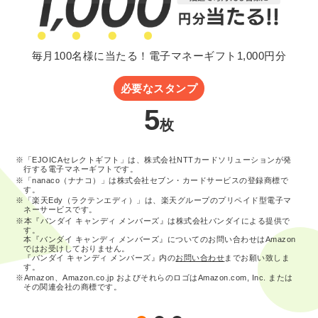
毎月100名様に当たる！電子マネーギフト1,000円分
必要なスタンプ
5
枚
※「EJOICAセレクトギフト」は、株式会社NTTカードソリューションが発
行する電子マネーギフトです。
※「nanaco（ナナコ）」は株式会社セブン・カードサービスの登録商標で
す。
※「楽天Edy（ラクテンエディ）」は、楽天グループのプリペイド型電子マ
ネーサービスです。
※本『バンダイ キャンディ メンバーズ』は株式会社バンダイによる提供で
す。
本『バンダイ キャンディ メンバーズ』についてのお問い合わせはAmazon
ではお受けしておりません。
『バンダイ キャンディ メンバーズ』内の
お問い合わせ
までお願い致しま
す。
※Amazon、Amazon.co.jp およびそれらのロゴはAmazon.com, Inc. または
その関連会社の商標です。