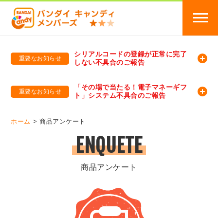
シリアルコードの登録が正常に完了
重要なお知らせ
しない不具合のご報告
バンダイキャンディメンバーズ
「バンダイ×アディダスサッカー日本代表 オリジナルグッズ プレゼントキャンペーン 2026」のキャンペーンページ
「その場で当たる！電子マネーギフ
重要なお知らせ
ト」システム不具合のご報告
バンダイキャンディメンバーズ（https://member-candy.bandai.co.jp/）
ホーム
商品アンケート
ENQUETE
商品アンケート