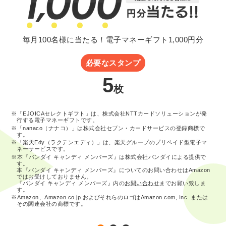
毎月100名様に当たる！電子マネーギフト1,000円分
必要なスタンプ
5
枚
※「EJOICAセレクトギフト」は、株式会社NTTカードソリューションが発
行する電子マネーギフトです。
※「nanaco（ナナコ）」は株式会社セブン・カードサービスの登録商標で
す。
※「楽天Edy（ラクテンエディ）」は、楽天グループのプリペイド型電子マ
ネーサービスです。
※本『バンダイ キャンディ メンバーズ』は株式会社バンダイによる提供で
す。
本『バンダイ キャンディ メンバーズ』についてのお問い合わせはAmazon
ではお受けしておりません。
『バンダイ キャンディ メンバーズ』内の
お問い合わせ
までお願い致しま
す。
※Amazon、Amazon.co.jp およびそれらのロゴはAmazon.com, Inc. または
その関連会社の商標です。