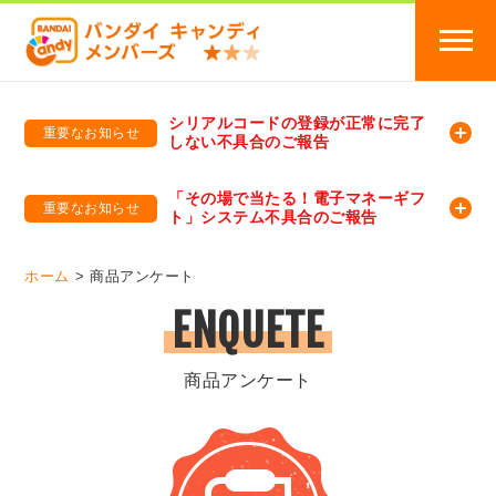
シリアルコードの登録が正常に完了
重要なお知らせ
しない不具合のご報告
バンダイキャンディメンバーズ
「バンダイ×アディダスサッカー日本代表 オリジナルグッズ プレゼントキャンペーン 2026」のキャンペーンページ
「その場で当たる！電子マネーギフ
重要なお知らせ
ト」システム不具合のご報告
バンダイキャンディメンバーズ（https://member-candy.bandai.co.jp/）
ホーム
商品アンケート
ENQUETE
商品アンケート