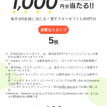
毎月100名様に当たる！電子マネーギフト1,000円分
必要なスタンプ
5
枚
※「EJOICAセレクトギフト」は、株式会社NTTカードソリューションが発
行する電子マネーギフトです。
※「nanaco（ナナコ）」は株式会社セブン・カードサービスの登録商標で
す。
※「楽天Edy（ラクテンエディ）」は、楽天グループのプリペイド型電子マ
ネーサービスです。
※本『バンダイ キャンディ メンバーズ』は株式会社バンダイによる提供で
す。
本『バンダイ キャンディ メンバーズ』についてのお問い合わせはAmazon
ではお受けしておりません。
『バンダイ キャンディ メンバーズ』内の
お問い合わせ
までお願い致しま
す。
※Amazon、Amazon.co.jp およびそれらのロゴはAmazon.com, Inc. または
その関連会社の商標です。