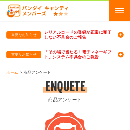
シリアルコードの登録が正常に完了
重要なお知らせ
しない不具合のご報告
バンダイキャンディメンバーズ
「バンダイ×アディダスサッカー日本代表 オリジナルグッズ プレゼントキャンペーン 2026」のキャンペーンページ
「その場で当たる！電子マネーギフ
重要なお知らせ
ト」システム不具合のご報告
バンダイキャンディメンバーズ（https://member-candy.bandai.co.jp/）
ホーム
商品アンケート
ENQUETE
商品アンケート