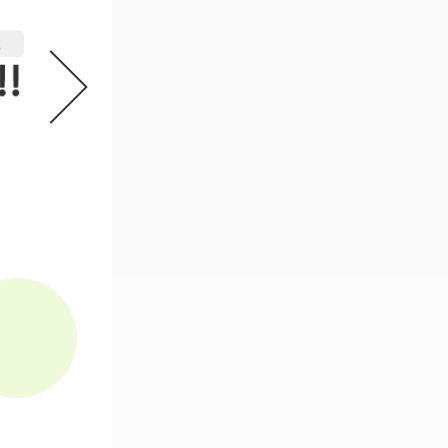
機動戦士ガンダム GフレームFA 
2
必要なスタンプ