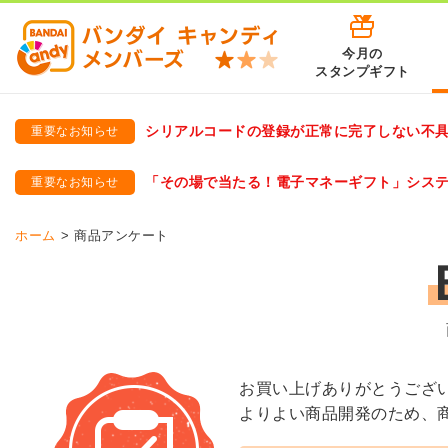
今月の
スタンプギフト
シリアルコードの登録が正常に完了しない不
重要なお知らせ
バンダイキャンディメンバーズ
「バンダイ×アディダスサッカー日本代表 オリジナルグッズ プ
「その場で当たる！電子マネーギフト」シス
重要なお知らせ
バンダイキャンディメンバーズ（https://member-candy.bandai
ホーム
商品アンケート
お買い上げありがとうござ
よりよい商品開発のため、