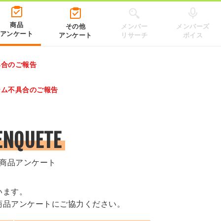
商品
その他
メンバー
メンバーズ
アンケート
アンケート
リサーチ
ボイス
具合のご報告
レゼントキャンペーン 2026」のキャンペーンページ
テム不具合のご報告
.co.jp/）
ENQUETE
商品アンケート
います。
商品アンケートにご協力ください。