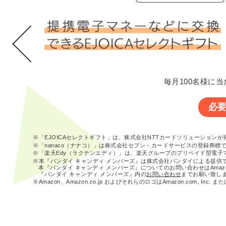
毎月100名様に当
必
※「EJOICAセレクトギフト」は、株式会社NTTカードソリューション
※「nanaco（ナナコ）」は株式会社セブン・カードサービスの登録商標
※「楽天Edy（ラクテンエディ）」は、楽天グループのプリペイド型電子
※本『バンダイ キャンディ メンバーズ』は株式会社バンダイによる提供
本『バンダイ キャンディ メンバーズ』についてのお問い合わせはAma
『バンダイ キャンディ メンバーズ』内の
お問い合わせ
までお願い致し
※Amazon、Amazon.co.jp およびそれらのロゴはAmazon.com, In