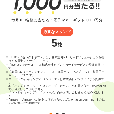
毎月100名様に当たる！電子マネーギフト1,000円分
必要なスタンプ
5
枚
※「EJOICAセレクトギフト」は、株式会社NTTカードソリューションが発
行する電子マネーギフトです。
※「nanaco（ナナコ）」は株式会社セブン・カードサービスの登録商標で
す。
※「楽天Edy（ラクテンエディ）」は、楽天グループのプリペイド型電子マ
ネーサービスです。
※本『バンダイ キャンディ メンバーズ』は株式会社バンダイによる提供で
す。
本『バンダイ キャンディ メンバーズ』についてのお問い合わせはAmazon
ではお受けしておりません。
『バンダイ キャンディ メンバーズ』内の
お問い合わせ
までお願い致しま
す。
※Amazon、Amazon.co.jp およびそれらのロゴはAmazon.com, Inc. または
その関連会社の商標です。