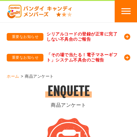
シリアルコードの登録が正常に完了
重要なお知らせ
しない不具合のご報告
バンダイキャンディメンバーズ
「バンダイ×アディダスサッカー日本代表 オリジナルグッズ プレゼントキャンペーン 2026」のキャンペーンページ
「その場で当たる！電子マネーギフ
重要なお知らせ
ト」システム不具合のご報告
バンダイキャンディメンバーズ（https://member-candy.bandai.co.jp/）
ホーム
商品アンケート
ENQUETE
商品アンケート