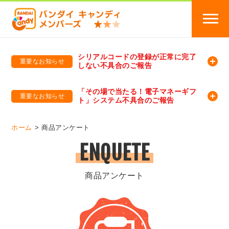
シリアルコードの登録が正常に完了
重要なお知らせ
しない不具合のご報告
バンダイキャンディメンバーズ
「バンダイ×アディダスサッカー日本代表 オリジナルグッズ プレゼントキャンペーン 2026」のキャンペーンページ
「その場で当たる！電子マネーギフ
重要なお知らせ
ト」システム不具合のご報告
バンダイキャンディメンバーズ（https://member-candy.bandai.co.jp/）
ホーム
商品アンケート
ENQUETE
商品アンケート