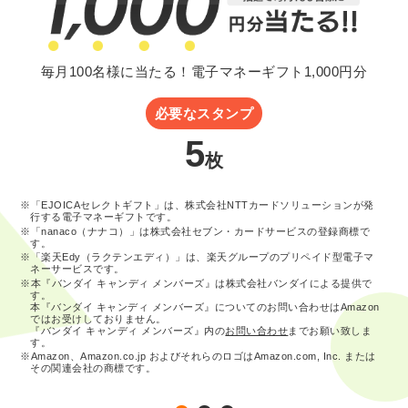
毎月100名様に当たる！電子マネーギフト1,000円分
必要なスタンプ
5
枚
※「EJOICAセレクトギフト」は、株式会社NTTカードソリューションが発
行する電子マネーギフトです。
※「nanaco（ナナコ）」は株式会社セブン・カードサービスの登録商標で
す。
※「楽天Edy（ラクテンエディ）」は、楽天グループのプリペイド型電子マ
ネーサービスです。
※本『バンダイ キャンディ メンバーズ』は株式会社バンダイによる提供で
す。
本『バンダイ キャンディ メンバーズ』についてのお問い合わせはAmazon
ではお受けしておりません。
『バンダイ キャンディ メンバーズ』内の
お問い合わせ
までお願い致しま
す。
※Amazon、Amazon.co.jp およびそれらのロゴはAmazon.com, Inc. または
その関連会社の商標です。