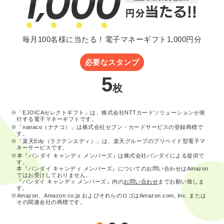
毎月100名様に当たる！電子マネーギフト1,000円分
必要なスタンプ
5
枚
※「EJOICAセレクトギフト」は、株式会社NTTカードソリューションが発
行する電子マネーギフトです。
※「nanaco（ナナコ）」は株式会社セブン・カードサービスの登録商標で
す。
※「楽天Edy（ラクテンエディ）」は、楽天グループのプリペイド型電子マ
ネーサービスです。
※本『バンダイ キャンディ メンバーズ』は株式会社バンダイによる提供で
す。
本『バンダイ キャンディ メンバーズ』についてのお問い合わせはAmazon
ではお受けしておりません。
『バンダイ キャンディ メンバーズ』内の
お問い合わせ
までお願い致しま
す。
※Amazon、Amazon.co.jp およびそれらのロゴはAmazon.com, Inc. または
その関連会社の商標です。