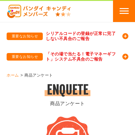
シリアルコードの登録が正常に完了
重要なお知らせ
しない不具合のご報告
バンダイキャンディメンバーズ
「バンダイ×アディダスサッカー日本代表 オリジナルグッズ プレゼントキャンペーン 2026」のキャンペーンページ
「その場で当たる！電子マネーギフ
重要なお知らせ
ト」システム不具合のご報告
バンダイキャンディメンバーズ（https://member-candy.bandai.co.jp/）
ホーム
商品アンケート
ENQUETE
商品アンケート