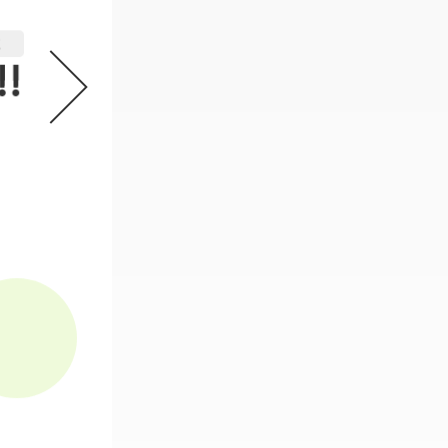
機動戦士ガンダム GフレームFA 
2
必要なスタンプ