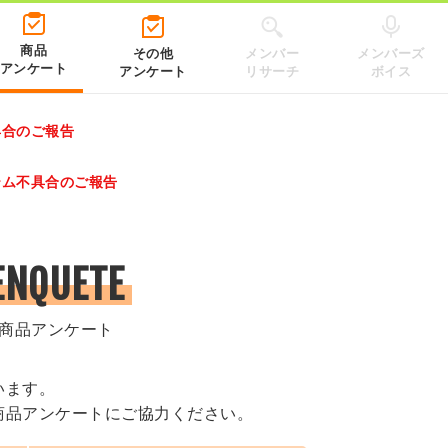
商品
その他
メンバー
メンバーズ
アンケート
アンケート
リサーチ
ボイス
具合のご報告
レゼントキャンペーン 2026」のキャンペーンページ
テム不具合のご報告
.co.jp/）
ENQUETE
商品アンケート
います。
商品アンケートにご協力ください。