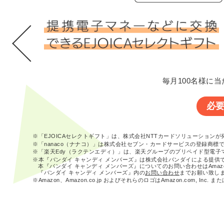
毎月100名様に当
必
※「EJOICAセレクトギフト」は、株式会社NTTカードソリューション
※「nanaco（ナナコ）」は株式会社セブン・カードサービスの登録商標
※「楽天Edy（ラクテンエディ）」は、楽天グループのプリペイド型電子
※本『バンダイ キャンディ メンバーズ』は株式会社バンダイによる提供
本『バンダイ キャンディ メンバーズ』についてのお問い合わせはAma
『バンダイ キャンディ メンバーズ』内の
お問い合わせ
までお願い致し
※Amazon、Amazon.co.jp およびそれらのロゴはAmazon.com, In