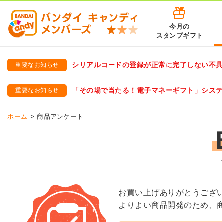
今月の
スタンプギフト
シリアルコードの登録が正常に完了しない不
重要なお知らせ
バンダイキャンディメンバーズ
「バンダイ×アディダスサッカー日本代表 オリジナルグッズ プ
「その場で当たる！電子マネーギフト」シス
重要なお知らせ
バンダイキャンディメンバーズ（https://member-candy.bandai
ホーム
商品アンケート
お買い上げありがとうござ
よりよい商品開発のため、