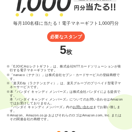
毎月100名様に当たる！電子マネーギフト1,000円分
必要なスタンプ
5
枚
※「EJOICAセレクトギフト」は、株式会社NTTカードソリューションが発
行する電子マネーギフトです。
※「nanaco（ナナコ）」は株式会社セブン・カードサービスの登録商標で
す。
※「楽天Edy（ラクテンエディ）」は、楽天グループのプリペイド型電子マ
ネーサービスです。
※本『バンダイ キャンディ メンバーズ』は株式会社バンダイによる提供で
す。
本『バンダイ キャンディ メンバーズ』についてのお問い合わせはAmazon
ではお受けしておりません。
『バンダイ キャンディ メンバーズ』内の
お問い合わせ
までお願い致しま
す。
※Amazon、Amazon.co.jp およびそれらのロゴはAmazon.com, Inc. または
その関連会社の商標です。