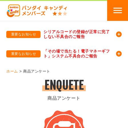
シリアルコードの登録が正常に完了
重要なお知らせ
しない不具合のご報告
バンダイキャンディメンバーズ
「バンダイ×アディダスサッカー日本代表 オリジナルグッズ プレゼントキャンペーン 2026」のキャンペーンページ
「その場で当たる！電子マネーギフ
重要なお知らせ
ト」システム不具合のご報告
バンダイキャンディメンバーズ（https://member-candy.bandai.co.jp/）
ホーム
商品アンケート
ENQUETE
商品アンケート