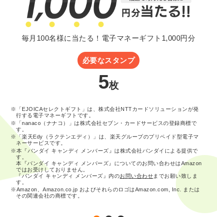
毎月100名様に当たる！電子マネーギフト1,000円分
必要なスタンプ
5
枚
※「EJOICAセレクトギフト」は、株式会社NTTカードソリューションが発
行する電子マネーギフトです。
※「nanaco（ナナコ）」は株式会社セブン・カードサービスの登録商標で
す。
※「楽天Edy（ラクテンエディ）」は、楽天グループのプリペイド型電子マ
ネーサービスです。
※本『バンダイ キャンディ メンバーズ』は株式会社バンダイによる提供で
す。
本『バンダイ キャンディ メンバーズ』についてのお問い合わせはAmazon
ではお受けしておりません。
『バンダイ キャンディ メンバーズ』内の
お問い合わせ
までお願い致しま
す。
※Amazon、Amazon.co.jp およびそれらのロゴはAmazon.com, Inc. または
その関連会社の商標です。