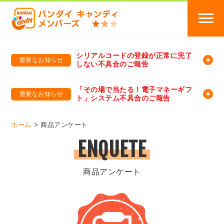
シリアルコードの登録が正常に完了
重要なお知らせ
しない不具合のご報告
バンダイキャンディメンバーズ
「バンダイ×アディダスサッカー日本代表 オリジナルグッズ プレゼントキャンペーン 2026」のキャンペーンページ
「その場で当たる！電子マネーギフ
重要なお知らせ
ト」システム不具合のご報告
バンダイキャンディメンバーズ（https://member-candy.bandai.co.jp/）
ホーム
商品アンケート
ENQUETE
商品アンケート