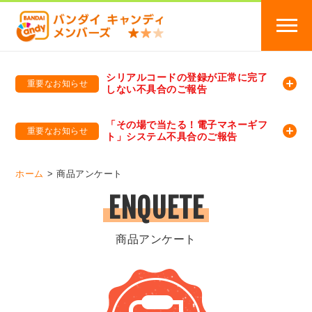
シリアルコードの登録が正常に完了
重要なお知らせ
しない不具合のご報告
バンダイキャンディメンバーズ
「バンダイ×アディダスサッカー日本代表 オリジナルグッズ プレゼントキャンペーン 2026」のキャンペーンページ
「その場で当たる！電子マネーギフ
重要なお知らせ
ト」システム不具合のご報告
バンダイキャンディメンバーズ（https://member-candy.bandai.co.jp/）
ホーム
商品アンケート
ENQUETE
商品アンケート