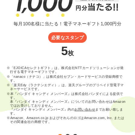
毎月100名様に当たる！電子マネーギフト1,000円分
必要なスタンプ
5
枚
※「EJOICAセレクトギフト」は、株式会社NTTカードソリューションが発
行する電子マネーギフトです。
※「nanaco（ナナコ）」は株式会社セブン・カードサービスの登録商標で
す。
※「楽天Edy（ラクテンエディ）」は、楽天グループのプリペイド型電子マ
ネーサービスです。
※本『バンダイ キャンディ メンバーズ』は株式会社バンダイによる提供で
す。
本『バンダイ キャンディ メンバーズ』についてのお問い合わせはAmazon
ではお受けしておりません。
『バンダイ キャンディ メンバーズ』内の
お問い合わせ
までお願い致しま
す。
※Amazon、Amazon.co.jp およびそれらのロゴはAmazon.com, Inc. または
その関連会社の商標です。