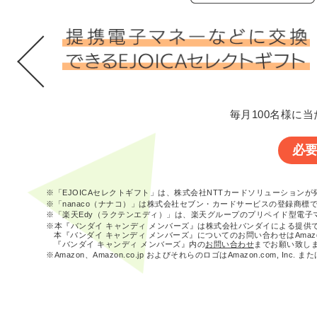
毎月100名様に当
必
※「EJOICAセレクトギフト」は、株式会社NTTカードソリューション
※「nanaco（ナナコ）」は株式会社セブン・カードサービスの登録商標
※「楽天Edy（ラクテンエディ）」は、楽天グループのプリペイド型電子
※本『バンダイ キャンディ メンバーズ』は株式会社バンダイによる提供
本『バンダイ キャンディ メンバーズ』についてのお問い合わせはAma
『バンダイ キャンディ メンバーズ』内の
お問い合わせ
までお願い致し
※Amazon、Amazon.co.jp およびそれらのロゴはAmazon.com, In