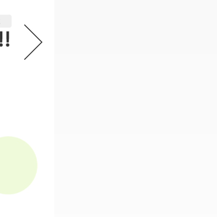
機動戦士ガンダム GフレームFA 
2
必要なスタンプ