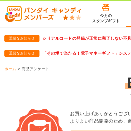
今月の
スタンプギフト
シリアルコードの登録が正常に完了しない不
重要なお知らせ
バンダイキャンディメンバーズ
「バンダイ×アディダスサッカー日本代表 オリジナルグッズ プ
「その場で当たる！電子マネーギフト」シス
重要なお知らせ
バンダイキャンディメンバーズ（https://member-candy.bandai
ホーム
商品アンケート
お買い上げありがとうござ
よりよい商品開発のため、