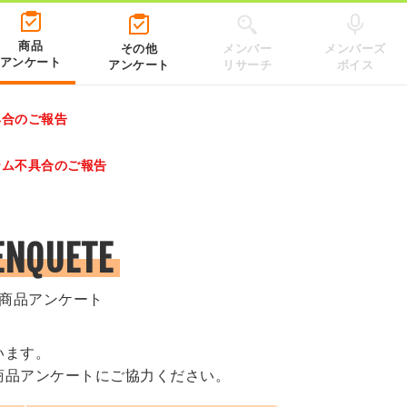
商品
その他
メンバー
メンバーズ
アンケート
アンケート
リサーチ
ボイス
具合のご報告
レゼントキャンペーン 2026」のキャンペーンページ
テム不具合のご報告
.co.jp/）
ENQUETE
商品アンケート
います。
商品アンケートにご協力ください。