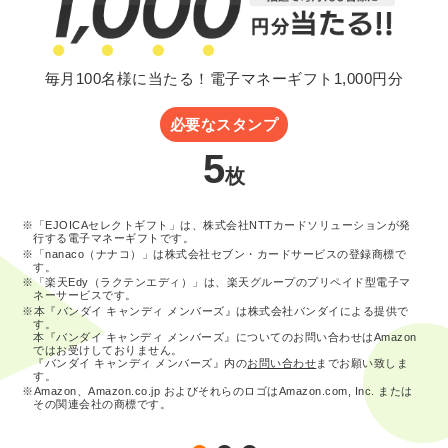
毎月100名様に当たる！電子マネーギフト1,000円分
必要なスタンプ
5
枚
※「EJOICAセレクトギフト」は、株式会社NTTカードソリューションが発
行する電子マネーギフトです。
※「nanaco（ナナコ）」は株式会社セブン・カードサービスの登録商標で
す。
※「楽天Edy（ラクテンエディ）」は、楽天グループのプリペイド型電子マ
ネーサービスです。
※本『バンダイ キャンディ メンバーズ』は株式会社バンダイによる提供で
す。
本『バンダイ キャンディ メンバーズ』についてのお問い合わせはAmazon
ではお受けしておりません。
『バンダイ キャンディ メンバーズ』内の
お問い合わせ
までお願い致しま
す。
※Amazon、Amazon.co.jp およびそれらのロゴはAmazon.com, Inc. または
その関連会社の商標です。