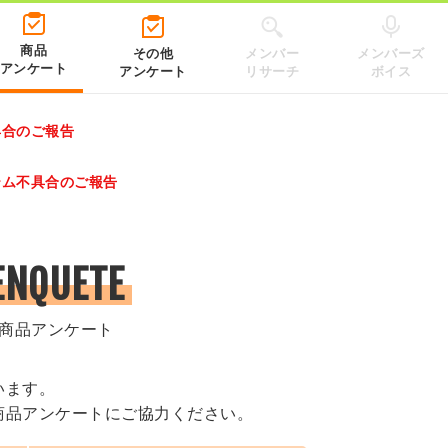
商品
その他
メンバー
メンバーズ
アンケート
アンケート
リサーチ
ボイス
具合のご報告
レゼントキャンペーン 2026」のキャンペーンページ
テム不具合のご報告
.co.jp/）
ENQUETE
商品アンケート
います。
商品アンケートにご協力ください。