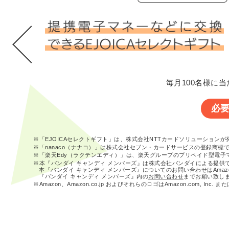
毎月100名様に当
必
※「EJOICAセレクトギフト」は、株式会社NTTカードソリューション
※「nanaco（ナナコ）」は株式会社セブン・カードサービスの登録商標
※「楽天Edy（ラクテンエディ）」は、楽天グループのプリペイド型電子
※本『バンダイ キャンディ メンバーズ』は株式会社バンダイによる提供
本『バンダイ キャンディ メンバーズ』についてのお問い合わせはAma
『バンダイ キャンディ メンバーズ』内の
お問い合わせ
までお願い致し
※Amazon、Amazon.co.jp およびそれらのロゴはAmazon.com, In