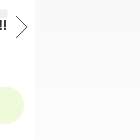
機動戦士ガンダム GフレームFA 
2
必要なスタンプ