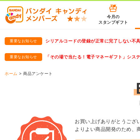
今月の
スタンプギフト
シリアルコードの登録が正常に完了しない不
重要なお知らせ
バンダイキャンディメンバーズ
「バンダイ×アディダスサッカー日本代表 オリジナルグッズ プ
「その場で当たる！電子マネーギフト」シス
重要なお知らせ
バンダイキャンディメンバーズ（https://member-candy.bandai
ホーム
商品アンケート
お買い上げありがとうござ
よりよい商品開発のため、