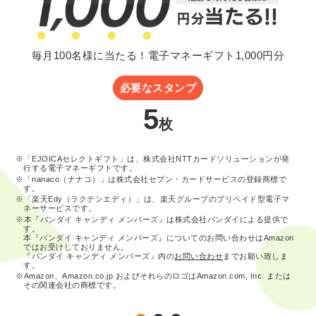
毎月100名様に当たる！電子マネーギフト1,000円分
必要なスタンプ
5
枚
※「EJOICAセレクトギフト」は、株式会社NTTカードソリューションが発
行する電子マネーギフトです。
※「nanaco（ナナコ）」は株式会社セブン・カードサービスの登録商標で
す。
※「楽天Edy（ラクテンエディ）」は、楽天グループのプリペイド型電子マ
ネーサービスです。
※本『バンダイ キャンディ メンバーズ』は株式会社バンダイによる提供で
す。
本『バンダイ キャンディ メンバーズ』についてのお問い合わせはAmazon
ではお受けしておりません。
『バンダイ キャンディ メンバーズ』内の
お問い合わせ
までお願い致しま
す。
※Amazon、Amazon.co.jp およびそれらのロゴはAmazon.com, Inc. または
その関連会社の商標です。