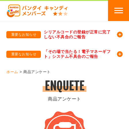
シリアルコードの登録が正常に完了
重要なお知らせ
しない不具合のご報告
バンダイキャンディメンバーズ
「バンダイ×アディダスサッカー日本代表 オリジナルグッズ プレゼントキャンペーン 2026」のキャンペーンページ
「その場で当たる！電子マネーギフ
重要なお知らせ
ト」システム不具合のご報告
バンダイキャンディメンバーズ（https://member-candy.bandai.co.jp/）
ホーム
商品アンケート
ENQUETE
商品アンケート