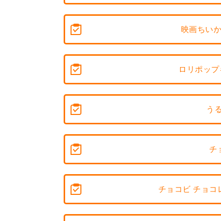
映画ちいか
ロリポップ
う
チ
チョコビ チョコレ