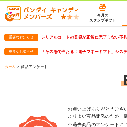
今月の
スタンプギフト
シリアルコードの登録が正常に完了しない不
重要なお知らせ
バンダイキャンディメンバーズ
「バンダイ×アディダスサッカー日本代表 オリジナルグッズ プ
「その場で当たる！電子マネーギフト」シス
重要なお知らせ
バンダイキャンディメンバーズ（https://member-candy.bandai
ホーム
商品アンケート
お買い上げありがとうござ
よりよい商品開発のため、
※過去商品のアンケートに