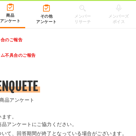
商品
その他
メンバー
メンバーズ
アンケート
アンケート
リサーチ
ボイス
具合のご報告
レゼントキャンペーン 2026」のキャンペーンページ
テム不具合のご報告
.co.jp/）
ENQUETE
商品アンケート
います。
商品アンケートにご協力ください。
ついて、回答期間が終了となっている場合がございます。