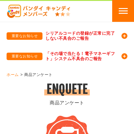
シリアルコードの登録が正常に完了
重要なお知らせ
しない不具合のご報告
バンダイキャンディメンバーズ
「バンダイ×アディダスサッカー日本代表 オリジナルグッズ プレゼントキャンペーン 2026」のキャンペーンページ
「その場で当たる！電子マネーギフ
重要なお知らせ
ト」システム不具合のご報告
バンダイキャンディメンバーズ（https://member-candy.bandai.co.jp/）
ホーム
商品アンケート
ENQUETE
商品アンケート