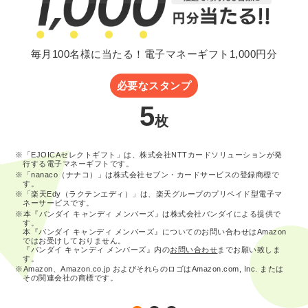
毎月100名様に当たる！電子マネーギフト1,000円分
必要なスタンプ
5
枚
※「EJOICAセレクトギフト」は、株式会社NTTカードソリューションが発
行する電子マネーギフトです。
※「nanaco（ナナコ）」は株式会社セブン・カードサービスの登録商標で
す。
※「楽天Edy（ラクテンエディ）」は、楽天グループのプリペイド型電子マ
ネーサービスです。
※本『バンダイ キャンディ メンバーズ』は株式会社バンダイによる提供で
す。
本『バンダイ キャンディ メンバーズ』についてのお問い合わせはAmazon
ではお受けしておりません。
『バンダイ キャンディ メンバーズ』内の
お問い合わせ
までお願い致しま
す。
※Amazon、Amazon.co.jp およびそれらのロゴはAmazon.com, Inc. または
その関連会社の商標です。