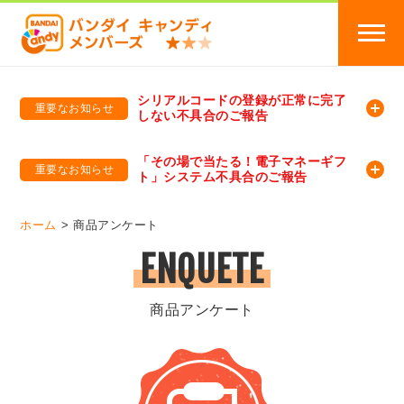
シリアルコードの登録が正常に完了
重要なお知らせ
しない不具合のご報告
バンダイキャンディメンバーズ
「バンダイ×アディダスサッカー日本代表 オリジナルグッズ プレゼントキャンペーン 2026」のキャンペーンページ
「その場で当たる！電子マネーギフ
重要なお知らせ
ト」システム不具合のご報告
バンダイキャンディメンバーズ（https://member-candy.bandai.co.jp/）
ホーム
商品アンケート
ENQUETE
商品アンケート