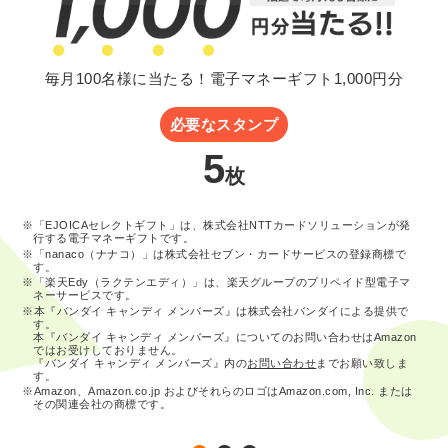
毎月100名様に当たる！電子マネーギフト1,000円分
必要なスタンプ
5
枚
※「EJOICAセレクトギフト」は、株式会社NTTカードソリューションが発
行する電子マネーギフトです。
※「nanaco（ナナコ）」は株式会社セブン・カードサービスの登録商標で
す。
※「楽天Edy（ラクテンエディ）」は、楽天グループのプリペイド型電子マ
ネーサービスです。
※本『バンダイ キャンディ メンバーズ』は株式会社バンダイによる提供で
す。
本『バンダイ キャンディ メンバーズ』についてのお問い合わせはAmazon
ではお受けしておりません。
『バンダイ キャンディ メンバーズ』内の
お問い合わせ
までお願い致しま
す。
※Amazon、Amazon.co.jp およびそれらのロゴはAmazon.com, Inc. または
その関連会社の商標です。